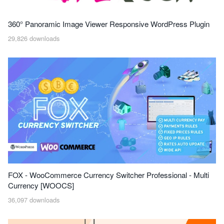
giriş
kulisbet
kulisbet
giriş
jokerbet
360° Panoramic Image Viewer Responsive WordPress Plugin
giriş
pulibet
29,826 downloads
giriş
pulibet
giriş
pusulabet
giriş
pusulabet
giriş
Cratosroyalbet
giriş
Cratosroyalbet
giriş
Grandpashabet
giriş
Grandpashabet
giriş
biabet
giriş
betplay
giriş
jasminbet
FOX - WooCommerce Currency Switcher Professional - Multi
Currency [WOOCS]
giriş
Festwin
Festwin
36,097 downloads
giriş
Restbet
Restbet
giriş
Amgbahis
Amgbahis