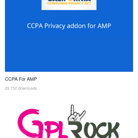
giriş
Amgbahis
Amgbahis
giriş
Pokerklas
Pokerklas
giriş
Masterbetting
Masterbetting
giriş
Betgar
Betgar
giriş
Romabet
Romabet
giriş
Marsbahis
Marsbahis
giriş
Atmbahis
Atmbahis
giriş
Meritking
Meritking
giriş
betnis
CCPA For AMP
giriş
efesbet
efesbet
29,752 downloads
giriş
marsbahis
giriş
holiganbet
holiganbet
giriş
maksibet
maksibet
giriş
alobet
alobet
giriş
hiltonbet
hiltonbet
giriş
imajbet
imajbet