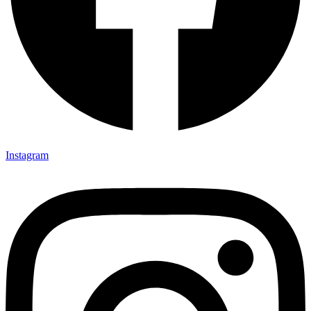
giriş
bahiscasino
bahiscasino
giriş
pokerklas
pokerklas
giriş
betzula
betzula
giriş
amgbahis
amgbahis
giriş
alobet
giriş
restbet
restbet
giriş
norabahis
Instagram
giriş
Kalebet
Kalebet
giriş
Netbahis
Netbahis
giriş
Teosbet
Teosbet
giriş
grandbetting
grandbetting
giriş
Amgbahis
Amgbahis
giriş
Romabet
Romabet
giriş
Teosbet
Teosbet