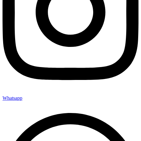
giriş
Betplay
Betplay
giriş
Enjoybet
Enjoybet
giriş
Editorbet
Editorbet
giriş
Vegabet
Vegabet
giriş
Sonbahis
Sonbahis
giriş
aresbet
aresbet
aresbet
giriş
aresbet
giriş
Atlasbet
Atlasbet
giriş
Atlasbet
Atlasbet
giriş
romabet
romabet
Whatsapp
giriş
norabahis
norabahis
giriş
enbet
enbet
giriş
amgbahis
amgbahis
giriş
pokerklas
pokerklas