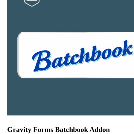
giriş
marsbahis
marsbahis
giriş
bahiscasino
giriş
avrupabet
giriş
enbet
giriş
norabahis
norabahis
norabahis
giriş
Ultrabet
Ultrabet
giriş
Sonbahis
Sonbahis
giriş
Enjoybet
Enjoybet
giriş
Norabahis
Norabahis
giriş
Amgbahis
Amgbahis
giriş
Pokerklas
Pokerklas
giriş
Masterbetting
Masterbetting
giriş
Betgar
Betgar
giriş
Romabet
Romabet
Gravity Forms Batchbook Addon