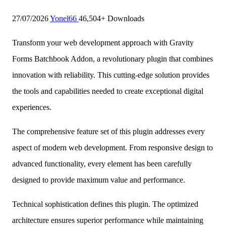
giriş
Marsbahis
Marsbahis
giriş
Atmbahis
Atmbahis
27/07/2026
Yonel66
46,504+ Downloads
giriş
Meritking
Meritking
Transform your web development approach with Gravity
giriş
betnis
Forms Batchbook Addon, a revolutionary plugin that combines
giriş
efesbet
efesbet
innovation with reliability. This cutting-edge solution provides
giriş
marsbahis
the tools and capabilities needed to create exceptional digital
giriş
holiganbet
holiganbet
experiences.
giriş
maksibet
maksibet
giriş
alobet
alobet
The comprehensive feature set of this plugin addresses every
giriş
hiltonbet
hiltonbet
aspect of modern web development. From responsive design to
giriş
imajbet
imajbet
advanced functionality, every element has been carefully
giriş
kulisbet
kulisbet
designed to provide maximum value and performance.
giriş
jokerbet
Technical sophistication defines this plugin. The optimized
giriş
pulibet
architecture ensures superior performance while maintaining