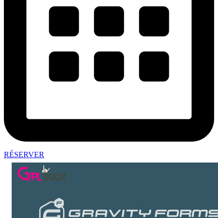
giriş
Atlasbet
Atlasbet
giriş
Mavibet
giriş
Betbigo
Betbigo
giriş
Kalebet
Kalebet
giriş
Teosbet
Teosbet
giriş
Royalbet
Royalbet
giriş
pulibet
pulibet
giriş
norabahis
giriş
pokerklas
pokerklas
giriş
alobet
RÉSERVER
giriş
romabet
romabet
giriş
restbet
giriş
betzula
giriş
amgbahis
amgbahis