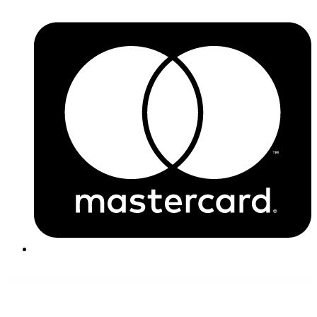
giriş
Betplay
Betplay
giriş
Efesbet
Efesbet
giriş
Enjoybet
giriş
Meritking
Meritking
giriş
Marsbahis
Marsbahis
giriş
Avrupabet
Avrupabet
giriş
Mavibet
Mavibet
giriş
Galabet
Galabet
giriş
Norabahis
Norabahis
giriş
Orisbet
Orisbet
giriş
Royalbet
Royalbet
giriş
betnis
betnis
giriş
jokerbet
WordPress Gallery
Forever – Wedding Couple & Planner/ Agency WordPress Theme
Forex Market Prediction Game Widget | WordPress Plugin
ForGravity | Entry Automation Amazon S3 Extension
ForGravity | Entry Automation Dropbox Extension
ForGravity | Entry Automation for Gravity Forms
ForGravity | Entry Automation FTP Extension
ForGravity | Live Population for Gravity Forms
Formarta – Handmade Shop WordPress Theme
FormCraft – Premium WordPress Form Builder
Formidable Forms – API Webhooks
giriş
millibahis
millibahis