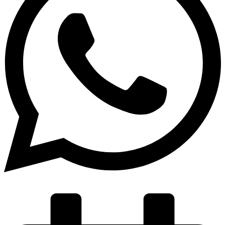
giriş
betzula
betzula
giriş
bahiscasino
bahiscasino
giriş
avrupabet
avrupabet
giriş
alobet
alobet
giriş
restbet
restbet
giriş
Kalebet
Kalebet
giriş
Betbigo
Betbigo
giriş
Teosbet
Teosbet
giriş
Amgbahis
Amgbahis
giriş
Royalbet
Royalbet
giriş
Jokerbet
Jokerbet
giriş
Vegabet
Vegabet
giriş
Betzula
Betzula
giriş
Meybet
Meybet