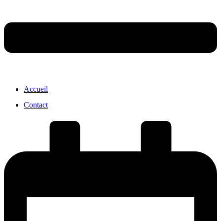
giriş
amgbahis
giriş
pulibet
giriş
holiganbet
giriş
pusulabet
giriş
pulibet
giriş
Grandpashabet
Accueil
giriş
Cratosroyalbet
Contact
giriş
pusulabet
giriş
dedebet
giriş
pulibet
giriş
Festwin
giriş
Jokerbet
Jokerbet
giriş
Vegabet
Vegabet
giriş
Meybet
Meybet