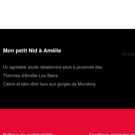
giriş
Amgbahis
Amgbahis
giriş
Pokerklas
Pokerklas
giriş
Masterbetting
Masterbetting
giriş
Betgar
Betgar
giriş
Romabet
Romabet
giriş
Marsbahis
Marsbahis
Mon petit Nid à Amélie
Accue
giriş
Atmbahis
Atmbahis
giriş
Meritking
Meritking
Un agréable studio idéalement situé à proximité des
giriş
betnis
Thermes d’Amélie-Les-Bains.
giriş
efesbet
efesbet
Calme et bien-être face aux gorges de Mondony.
giriş
marsbahis
giriş
holiganbet
holiganbet
giriş
maksibet
maksibet
giriş
alobet
alobet
giriş
hiltonbet
hiltonbet
giriş
imajbet
imajbet
Politique de confidentialité
Conditions générales de