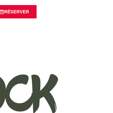
RÉSERVER