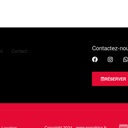
Contactez-no
il
Contact
RÉSERVER
Copyright 2024 - www.exmakina.fr
 Location