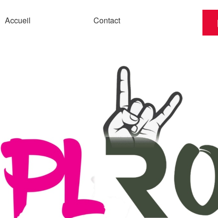
Accueil
Contact